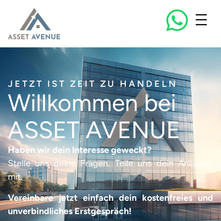
JETZT IST ZEIT ZU HANDELN
Willkommen bei
ASSET AVENUE
Haben wir dein Interesse geweckt?
Stelle uns deine Fragen. Teile uns dein Anliegen
mit.
Vereinbare jetzt einfach dein kostenfreies und
unverbindliches Erstgespräch!